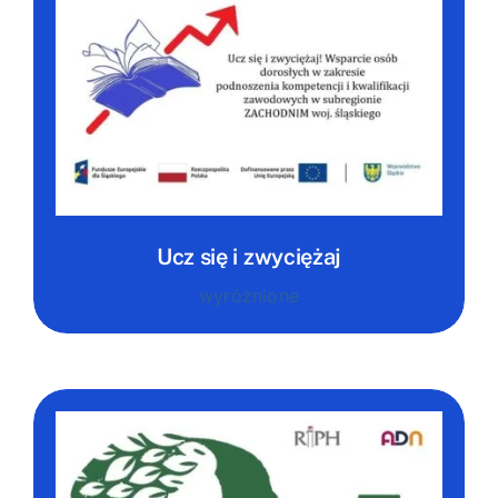
NASI EKSPERCI
GALERIA
SĄD ARBITRAŻOWY
KOMITETY
Ucz się i zwyciężaj
MARKA ŚLĄSKIE
wyróżnione
KONTAKT