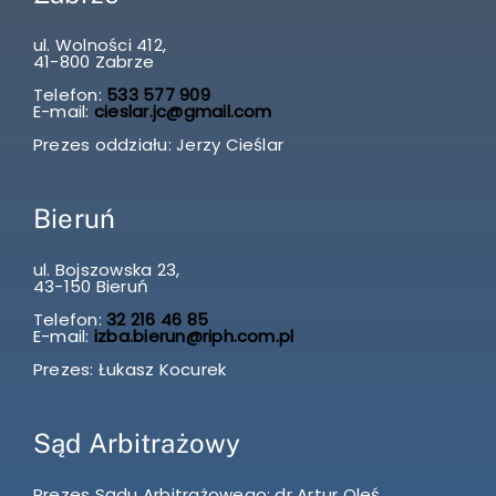
ul. Wolności 412,
41-800 Zabrze
Telefon:
533 577 909
E-mail:
cieslar.jc@gmail.com
Prezes oddziału: Jerzy Cieślar
Bieruń
ul. Bojszowska 23,
43-150 Bieruń
Telefon:
32 216 46 85
E-mail:
izba.bierun@riph.com.pl
Prezes: Łukasz Kocurek
Sąd Arbitrażowy
Prezes Sądu Arbitrażowego: dr Artur Oleś