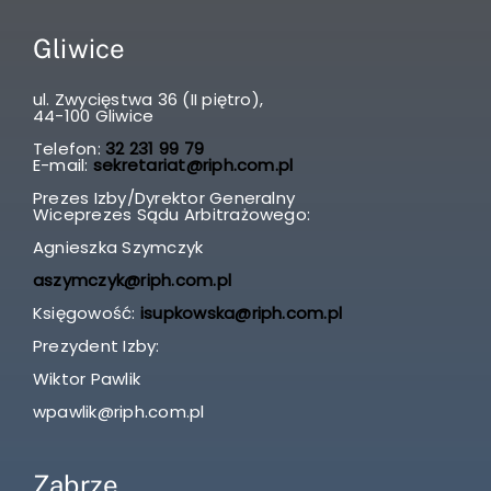
Gliwice
ul. Zwycięstwa 36 (II piętro),
44-100 Gliwice
Telefon:
32 231 99 79
E-mail:
sekretariat@riph.com.pl
Prezes Izby/Dyrektor Generalny
Wiceprezes Sądu Arbitrażowego:
Agnieszka Szymczyk
aszymczyk@riph.com.pl
Księgowość:
isupkowska@riph.com.pl
Prezydent Izby:
Wiktor Pawlik
wpawlik@riph.com.pl
Zabrze