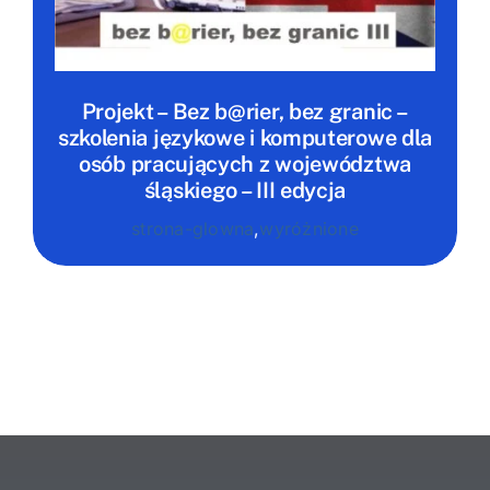
Projekt – Bez b@rier, bez granic –
szkolenia językowe i komputerowe dla
osób pracujących z województwa
śląskiego – III edycja
strona-glowna
,
wyróżnione