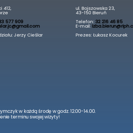
i 412,
ul. Bojszowska 23,
brze
43-150 Bieruń
3 577 909
Telefon:
32 216 46 85
slar.jc@gmail.com
E-mail:
izba.bierun@riph.
ziału: Jerzy Cieślar
Prezes: Łukasz Kocurek
zymczyk w każdą środę w godz. 12.00-14.00.
enie terminu swojej wizyty!