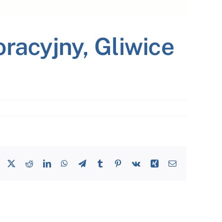
acyjny, Gliwice
Facebook
X
Reddit
LinkedIn
WhatsApp
Telegram
Tumblr
Pinterest
Vk
Xing
Email