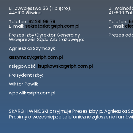
ul. Zwycięstwa 36 (II piętro),
ul. Wolnośc
44-100 Gliwice
41-800 Za
Telefon:
32 231 99 79
Telefon:
53
E-mail:
sekretariat@riph.com.pl
E-mail:
cie
Prezes Izby/Dyrektor Generalny
Prezes odd
Wiceprezes Sądu Arbitrażowego:
Agnieszka Szymczyk
aszymczyk@riph.com.pl
Księgowość:
isupkowska@riph.com.pl
Prezydent Izby:
Wiktor Pawlik
wpawlik@riph.com.pl
SKARGI I WNIOSKI przyjmuje Prezes Izby p. Agnieszka S
Prosimy o wcześniejsze telefoniczne zgłoszenie i umówi