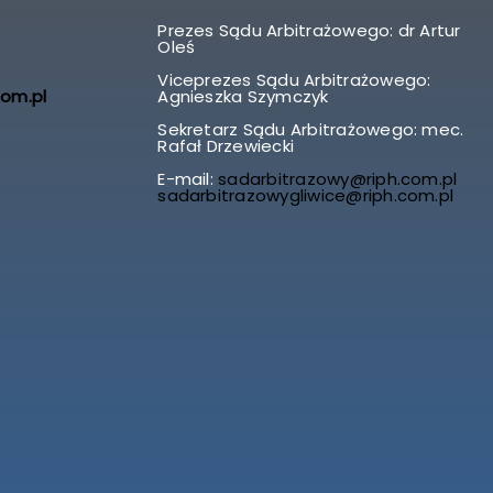
Prezes Sądu Arbitrażowego: dr Artur
Oleś
Viceprezes Sądu Arbitrażowego:
com.pl
Agnieszka Szymczyk
Sekretarz Sądu Arbitrażowego: mec.
Rafał Drzewiecki
E-mail:
sadarbitrazowy@riph.com.pl
sadarbitrazowygliwice@riph.com.pl