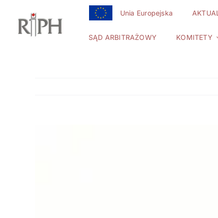
Przejdź
Unia Europejska
AKTUA
do
zawartości
SĄD ARBITRAŻOWY
KOMITETY
Pokaż
większy
obrazek