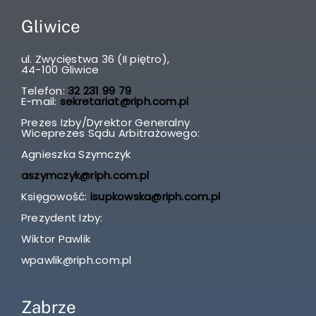
Gliwice
ul. Zwycięstwa 36 (II piętro),
44-100 Gliwice
Telefon:
32 231 99 79
E-mail:
sekretariat@riph.com.pl
Prezes Izby/Dyrektor Generalny
Wiceprezes Sądu Arbitrażowego:
Agnieszka Szymczyk
aszymczyk@riph.com.pl
Księgowość:
isupkowska@riph.com.pl
Prezydent Izby:
Wiktor Pawlik
wpawlik@riph.com.pl
Zabrze