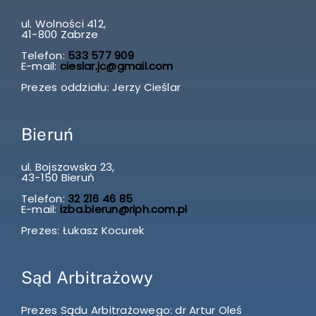
ul. Wolności 412,
41-800 Zabrze
Telefon:
533 577 909
E-mail:
cieslar.jc@gmail.com
Prezes oddziału: Jerzy Cieślar
Bieruń
ul. Bojszowska 23,
43-150 Bieruń
Telefon:
32 216 46 85
E-mail:
izba.bierun@riph.com.pl
Prezes: Łukasz Kocurek
Sąd Arbitrażowy
Prezes Sądu Arbitrażowego: dr Artur Oleś