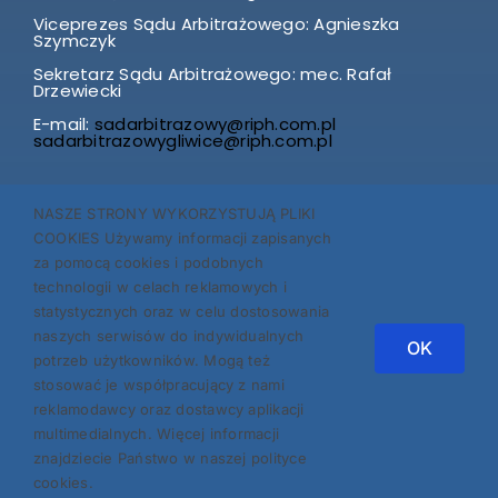
Viceprezes Sądu Arbitrażowego: Agnieszka
Szymczyk
Sekretarz Sądu Arbitrażowego: mec. Rafał
Drzewiecki
E-mail:
sadarbitrazowy@riph.com.pl
sadarbitrazowygliwice@riph.com.pl
SKARGI I WNIOSKI przyjmuje Prezes Izby p. Agnieszka
NASZE STRONY WYKORZYSTUJĄ PLIKI
Szymczyk w każdą środę w godz. 12.00-14.00.
COOKIES Używamy informacji zapisanych
Prosimy o wcześniejsze telefoniczne zgłoszenie i
za pomocą cookies i podobnych
umówienie terminu swojej wizyty!
technologii w celach reklamowych i
statystycznych oraz w celu dostosowania
Znajdź nas:
naszych serwisów do indywidualnych
OK
potrzeb użytkowników. Mogą też
stosować je współpracujący z nami
reklamodawcy oraz dostawcy aplikacji
multimedialnych. Więcej informacji
znajdziecie Państwo w naszej polityce
cookies.