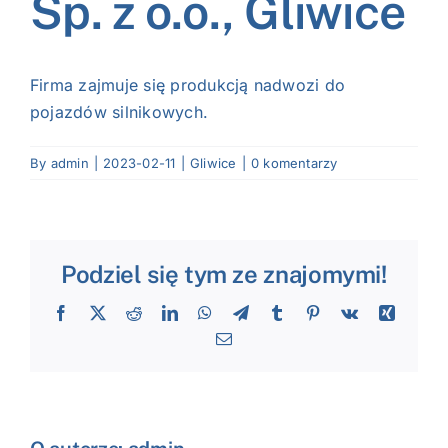
Sp. z o.o., Gliwice
NASI EKSPERCI
GALERIA
Firma zajmuje się produkcją nadwozi do
pojazdów silnikowych.
SĄD ARBITRAŻOWY
By
admin
|
2023-02-11
|
Gliwice
|
0 komentarzy
KOMITETY
MARKA ŚLĄSKIE
Podziel się tym ze znajomymi!
KONTAKT
Facebook
X
Reddit
LinkedIn
WhatsApp
Telegram
Tumblr
Pinterest
Vk
Xing
Email