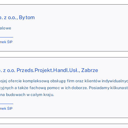
 z o.o., Bytom
talowe
onek ŚIP
z o.o. Przeds.Projekt.Handl.Usł., Zabrze
ojej ofercie kompleksową obsługę firm oraz klientów indywidualny
acyjnych a także fachową pomoc w ich doborze. Posiadamy kilkunas
 na budowach w całym kraju.
onek ŚIP