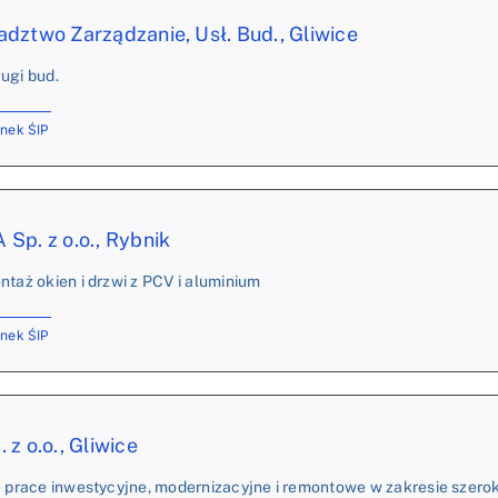
dztwo Zarządzanie, Usł. Bud., Gliwice
ugi bud.
onek ŚIP
Sp. z o.o., Rybnik
ntaż okien i drzwi z PCV i aluminium
onek ŚIP
z o.o., Gliwice
je prace inwestycyjne, modernizacyjne i remontowe w zakresie szer