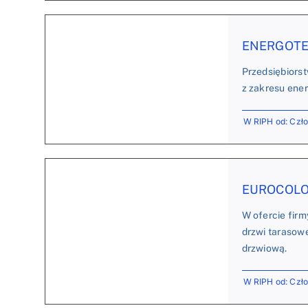
ENERGOTERM
Przedsiębiorst
z zakresu ener
W RIPH od: Czł
EUROCOLOR 
W ofercie fir
drzwi tarasowe
drzwiową.
W RIPH od: Czł