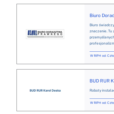
Biuro Dora
Biuro świadcz
znaczenie. Tu
przemyślanych
profesjonalizm
W RIPH od: Czł
BUD RUR Ka
Roboty instala
W RIPH od: Czł