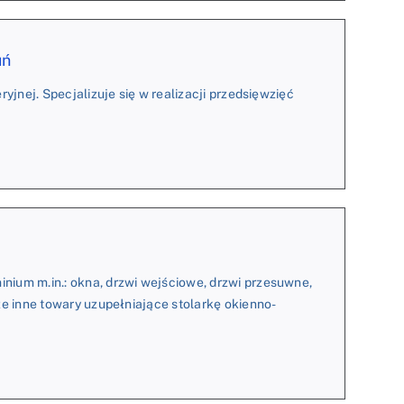
uń
yjnej. Specjalizuje się w realizacji przedsięwzięć
ium m.in.: okna, drzwi wejściowe, drzwi przesuwne,
że inne towary uzupełniające stolarkę okienno-