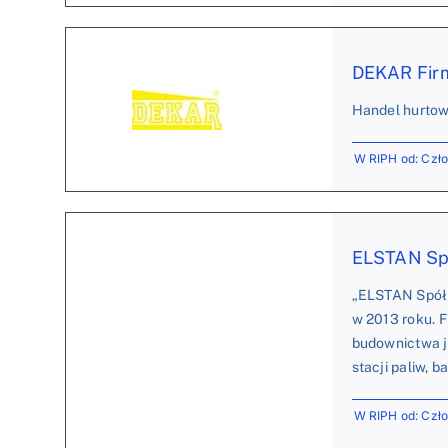
DEKAR Firm
Handel hurtow
W RIPH od: Czł
ELSTAN Sp.
„ELSTAN Spółk
w 2013 roku. F
budownictwa j
stacji paliw, 
W RIPH od: Czł