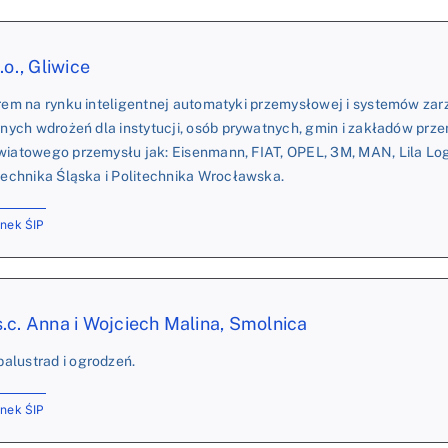
.o., Gliwice
erem na rynku inteligentnej automatyki przemysłowej i systemów za
danych wdrożeń dla instytucji, osób prywatnych, gmin i zakładów prz
wiatowego przemysłu jak: Eisenmann, FIAT, OPEL, 3M, MAN, Lila Logi
itechnika Śląska i Politechnika Wrocławska.
onek ŚIP
.c. Anna i Wojciech Malina, Smolnica
alustrad i ogrodzeń.
onek ŚIP