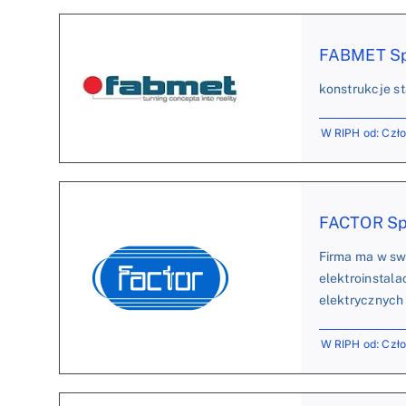
FABMET Sp.
konstrukcje s
W RIPH od: Czł
FACTOR Sp. 
Firma ma w sw
elektroinstal
elektrycznych
W RIPH od: Czł