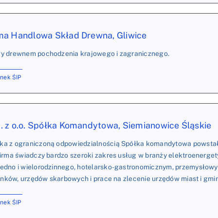
a Handlowa Skład Drewna, Gliwice
y drewnem pochodzenia krajowego i zagranicznego.
onek ŚIP
 z o.o. Spółka Komandytowa, Siemianowice Śląskie
a z ograniczoną odpowiedzialnością Spółka komandytowa powstała
irma świadczy bardzo szeroki zakres usług w branży elektroenerget
edno i wielorodzinnego, hotelarsko-gastronomicznym, przemysłowy
banków, urzędów skarbowych i prace na zlecenie urzędów miast i gmin
onek ŚIP