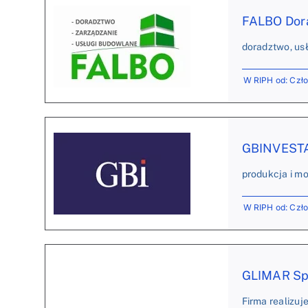
FALBO Dora
doradztwo, usł
W RIPH od: Czł
GBINVESTA 
produkcja i mo
W RIPH od: Czł
GLIMAR Sp. 
Firma realizu