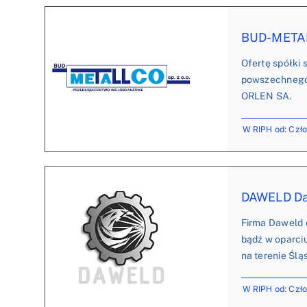
BUD-METALL
Ofertę spółki 
powszechnego u
ORLEN SA.
W RIPH od: Czł
DAWELD Da
Firma Daweld 
bądź w oparci
na terenie Ślą
W RIPH od: Czł