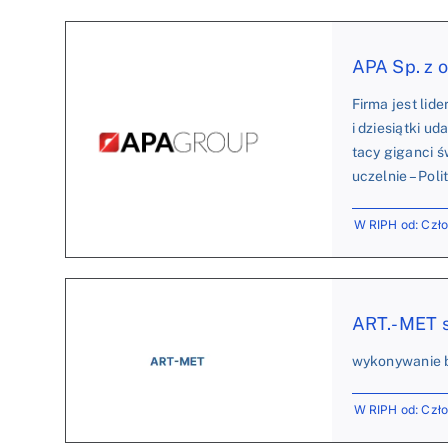
APA Sp. z o
Firma jest lid
i dziesiątki u
tacy giganci ś
uczelnie – Pol
W RIPH od: Czł
ART.-MET s
wykonywanie b
W RIPH od: Czł