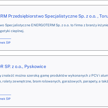
 Przedsiębiorstwo Specjalistyczne Sp. z o.o. , Tor
wo Specjalistyczne ENERGOTERM Sp. z o.o. to firma z branży inżynier
getyki cieplnej.
onek ŚIP
SP. z o.o., Pyskowice
my znaleźć można szeroką gamę produktów wykonanych z PCV i alumin
, rolety zewnętrzne, bram rolowanych, garażowych, parapety, a tak
onek ŚIP