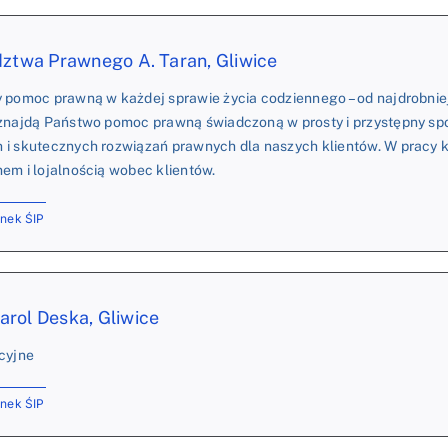
dztwa Prawnego A. Taran, Gliwice
y pomoc prawną w każdej sprawie życia codziennego – od najdrobnie
 znajdą Państwo pomoc prawną świadczoną w prosty i przystępny sp
 i skutecznych rozwiązań prawnych dla naszych klientów. W pracy k
em i lojalnością wobec klientów.
onek ŚIP
rol Deska, Gliwice
cyjne
onek ŚIP