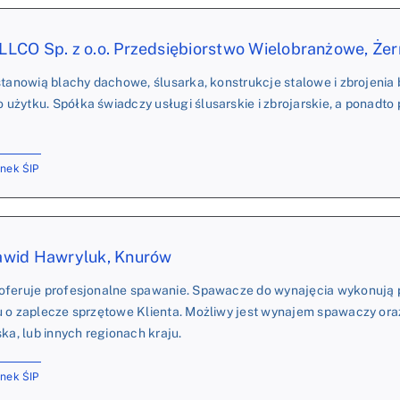
CO Sp. z o.o. Przedsiębiorstwo Wielobranżowe, Żer
stanowią blachy dachowe, ślusarka, konstrukcje stalowe i zbrojenia 
żytku. Spółka świadczy usługi ślusarskie i zbrojarskie, a ponadto
onek ŚIP
wid Hawryluk, Knurów
oferuje profesjonalne spawanie. Spawacze do wynajęcia wykonują 
u o zaplecze sprzętowe Klienta. Możliwy jest wynajem spawaczy ora
ska, lub innych regionach kraju.
onek ŚIP